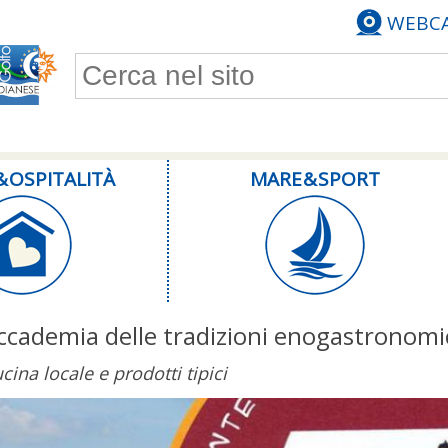
WEBC
Form di ricerca
& OSPITALITÀ
MARE & SPORT
ccademia delle tradizioni enogastronomic
cina locale e prodotti tipici