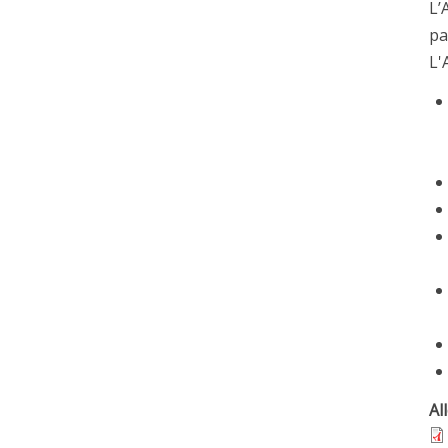
L’
pa
L'
Al