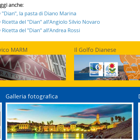
ggi anche:
"Dian", la pasta di Diano Marina
Ricetta del "Dian" all’Angiolo Silvio Novaro
Ricetta del "Dian" all’Andrea Rossi
vico MARM
Il Golfo Dianese
Galleria fotografica