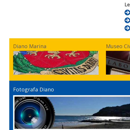
Le
Diano Marina
Museo Ci
Fotografa Diano