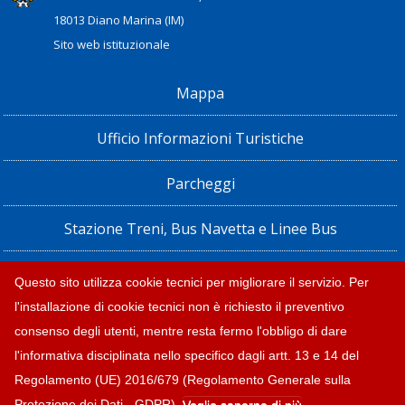
18013 Diano Marina (IM)
Sito web istituzionale
Mappa
Ufficio Informazioni Turistiche
Parcheggi
Stazione Treni, Bus Navetta e Linee Bus
Privacy policy e note legali
Questo sito utilizza cookie tecnici per migliorare il servizio. Per
l'installazione di cookie tecnici non è richiesto il preventivo
Dichiarazione di accessibilità
consenso degli utenti, mentre resta fermo l'obbligo di dare
l'informativa disciplinata nello specifico dagli artt. 13 e 14 del
Regolamento (UE) 2016/679 (Regolamento Generale sulla
Protezione dei Dati - GDPR).
Voglio saperne di più