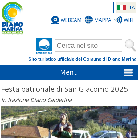
ITA
WEBCAM
MAPPA
WIFI
Form di ricerca
Sito turistico ufficiale del Comune di Diano Marina
Menu
Festa patronale di San Giacomo 2025
In frazione Diano Calderina