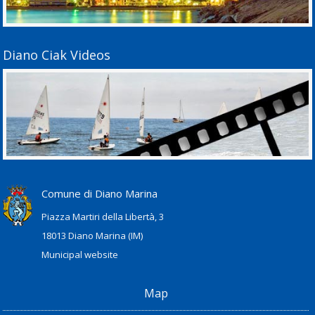
Diano Ciak Videos
Comune di Diano Marina
Piazza Martiri della Libertà, 3
18013 Diano Marina (IM)
Municipal website
Map