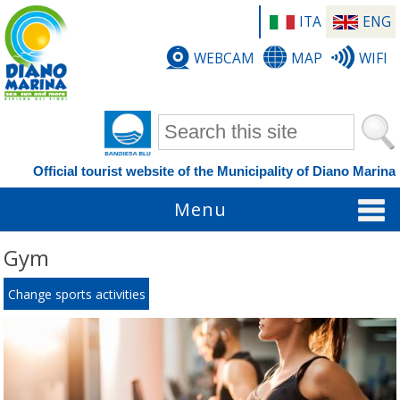
ITA
ENG
WEBCAM
MAP
WIFI
Search form
Official tourist website of the Municipality of Diano Marina
Menu
Gym
Change sports activities