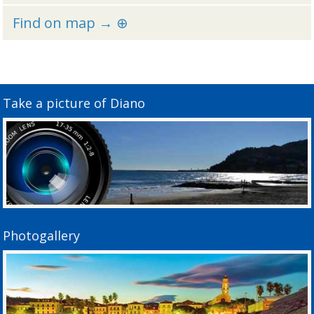
Find on map → ⊕
Take a picture of Diano
Photogallery