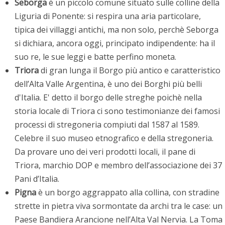
Seborga
è un piccolo comune situato sulle colline della
Liguria di Ponente: si respira una aria particolare,
tipica dei villaggi antichi, ma non solo, perchè Seborga
si dichiara, ancora oggi, principato indipendente: ha il
suo re, le sue leggi e batte perfino moneta.
Triora
di gran lunga il Borgo più antico e caratteristico
dell’Alta Valle Argentina, è uno dei Borghi più belli
d'Italia. E' detto il borgo delle streghe poichè nella
storia locale di Triora ci sono testimonianze dei famosi
processi di stregoneria compiuti dal 1587 al 1589.
Celebre il suo museo etnografico e della stregoneria.
Da provare uno dei veri prodotti locali, il pane di
Triora, marchio DOP e membro dell’associazione dei 37
Pani d’Italia.
Pigna
è un borgo aggrappato alla collina, con stradine
strette in pietra viva sormontate da archi tra le case: un
Paese Bandiera Arancione nell’Alta Val Nervia. La Toma