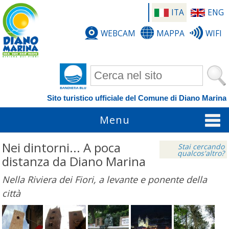
ITA
ENG
WEBCAM
MAPPA
WIFI
Form di ricerca
Sito turistico ufficiale del Comune di Diano Marina
Menu
Nei dintorni... A poca
Stai cercando
qualcos'altro?
distanza da Diano Marina
Nella Riviera dei Fiori, a levante e ponente della
città