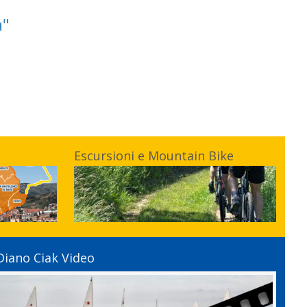
a"
Escursioni e Mountain Bike
Diano Ciak Video