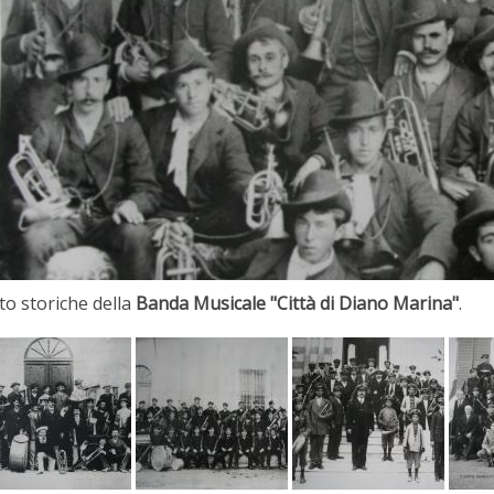
to storiche della
Banda Musicale "Città di Diano Marina"
.