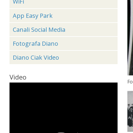
WiFi
App Easy Park
Canali Social Media
Fotografa Diano
Diano Ciak Video
Video
Fo