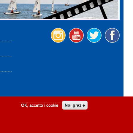
OK, accetto i cookie
No, grazie