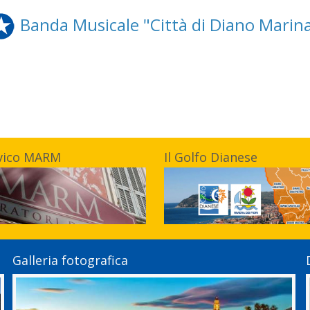
Banda Musicale "Città di Diano Marin
vico MARM
Il Golfo Dianese
Galleria fotografica