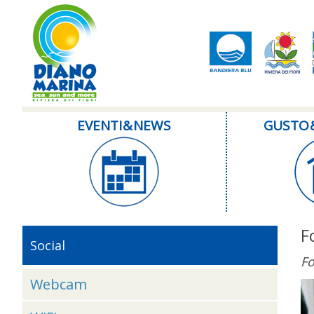
EVENTI & NEWS
GUSTO 
F
Social
Fo
Webcam