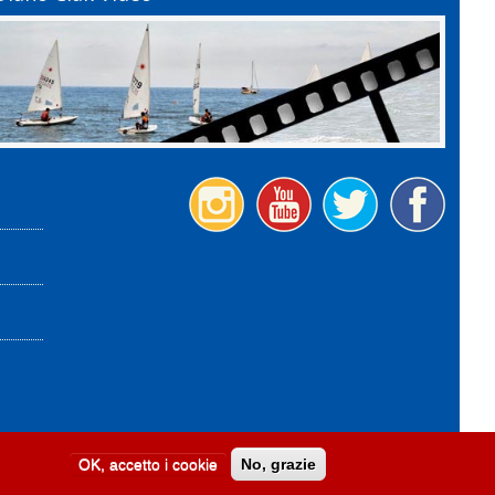
OK, accetto i cookie
No, grazie