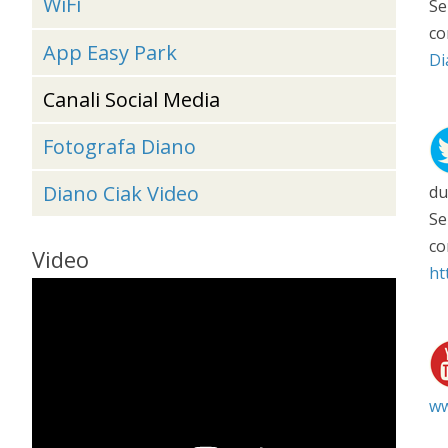
WiFi
Se
co
App Easy Park
Di
Canali Social Media
Fotografa Diano
Diano Ciak Video
du
Se
co
Video
ht
ww