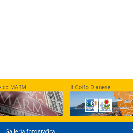
vico MARM
Il Golfo Dianese
Galleria fotografica