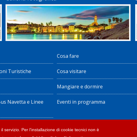
Cosa fare
oni Turistiche
Cosa visitare
Mangiare e dormire
Bus Navetta e Linee
Eventi in programma
ote legali
il servizio. Per l'installazione di cookie tecnici non è