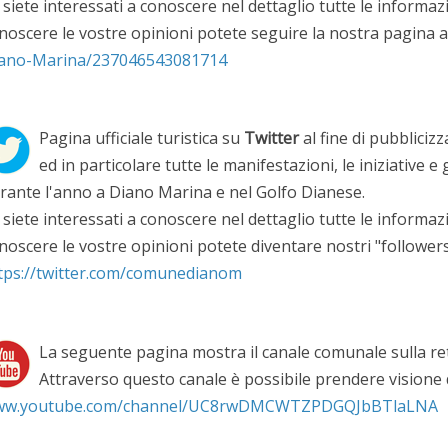
 siete interessati a conoscere nel dettaglio tutte le informazio
noscere le vostre opinioni potete seguire la nostra pagina al
ano-Marina/237046543081714
Pagina ufficiale turistica su
Twitter
al fine di pubbliciz
ed in particolare tutte le manifestazioni, le iniziative e 
rante l'anno a Diano Marina e nel Golfo Dianese.
 siete interessati a conoscere nel dettaglio tutte le informazio
noscere le vostre opinioni potete diventare nostri "followers"
tps://twitter.com/comunedianom
La seguente pagina mostra il canale comunale sulla r
Attraverso questo canale è possibile prendere visione di
w.youtube.com/channel/UC8rwDMCWTZPDGQJbBTlaLNA