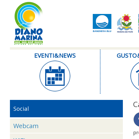
EVENTI & NEWS
GUSTO 
C
Social
Webcam
pr