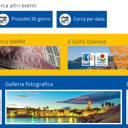
rca altri eventi
Prossimi 30 giorni
Cerca per data
vico MARM
Il Golfo Dianese
Galleria fotografica