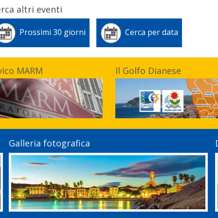
rca altri eventi
Prossimi 30 giorni
Cerca per data
vico MARM
Il Golfo Dianese
Galleria fotografica