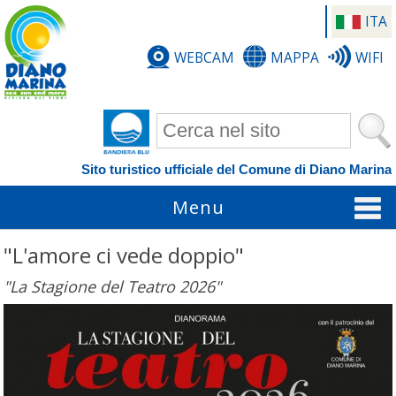
ITA
WEBCAM
MAPPA
WIFI
Form di ricerca
Sito turistico ufficiale del Comune di Diano Marina
Menu
"L'amore ci vede doppio"
"La Stagione del Teatro 2026"