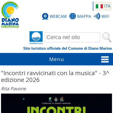
ITA
WEBCAM
MAPPA
WIFI
Form di ricerca
Sito turistico ufficiale del Comune di Diano Marina
Menu
"Incontri ravvicinati con la musica" - 3^
edizione 2026
Rita Pavone