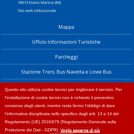
18013 Diano Marina (IM)
Sito web istituzionale
Mappa
Ufficio Informazioni Turistiche
Parcheggi
Stazione Treni, Bus Navetta e Linee Bus
Privacy policy e note legali
Questo sito utilizza cookie tecnici per migliorare il servizio. Per
l'installazione di cookie tecnici non è richiesto il preventivo
Dichiarazione di accessibilità
consenso degli utenti, mentre resta fermo l'obbligo di dare
l'informativa disciplinata nello specifico dagli artt. 13 e 14 del
Regolamento (UE) 2016/679 (Regolamento Generale sulla
Protezione dei Dati - GDPR).
Voglio saperne di più