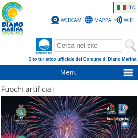
ITA
WEBCAM
MAPPA
WIFI
Form di ricerca
Sito turistico ufficiale del Comune di Diano Marina
Menu
Fuochi artificiali