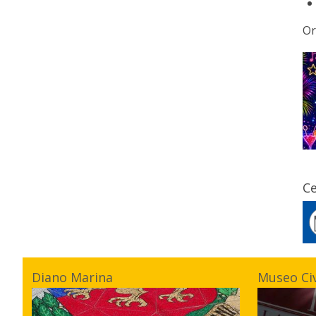
Or
Ce
Diano Marina
Museo Ci