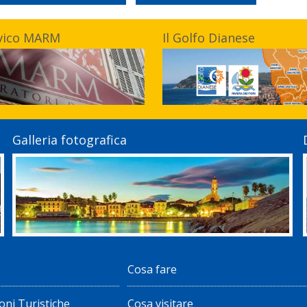
vico MARM
Il Golfo Dianese
Galleria fotografica
Cosa fare
oni Turistiche
Cosa visitare