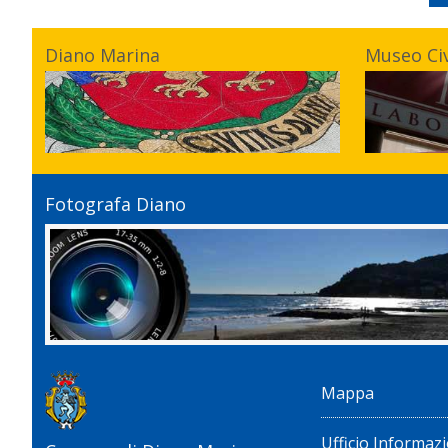
Diano Marina
Museo Ci
Fotografa Diano
Mappa
Ufficio Informazi