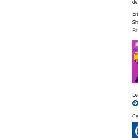
del
Em
Si
Fa
Le
Ce