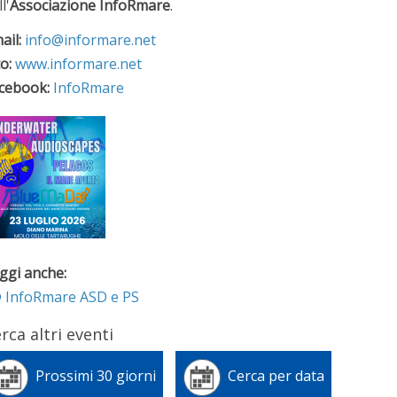
l'
Associazione InfoRmare
.
ail:
info@informare.net
to:
www.informare.net
cebook:
InfoRmare
ggi anche:
InfoRmare ASD e PS
rca altri eventi
Prossimi 30 giorni
Cerca per data