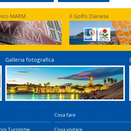
vico MARM
Il Golfo Dianese
Galleria fotografica
Cosa fare
oni Turistiche
Cosa visitare