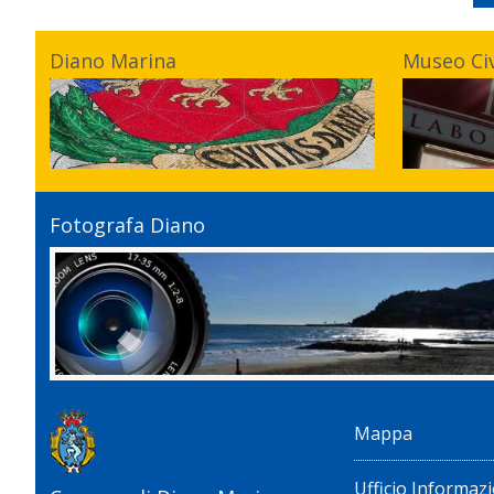
Diano Marina
Museo Ci
Fotografa Diano
Mappa
Ufficio Informazi