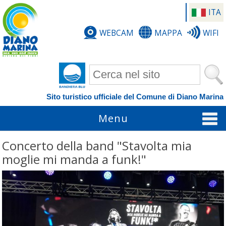
ITA
WEBCAM
MAPPA
WIFI
Form di ricerca
Sito turistico ufficiale del Comune di Diano Marina
Menu
Concerto della band "Stavolta mia
moglie mi manda a funk!"