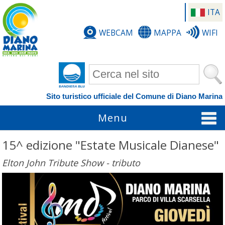
ITA
WEBCAM
MAPPA
WIFI
Form di ricerca
Sito turistico ufficiale del Comune di Diano Marina
Menu
15^ edizione "Estate Musicale Dianese"
Elton John Tribute Show - tributo