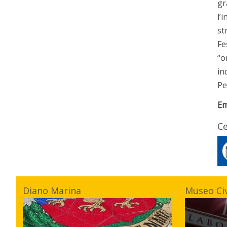
gr
l’
st
Fe
“o
in
Pe
Em
Ce
Diano Marina
Museo Ci