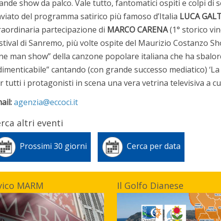
ande show da palco. Vale tutto, fantomatici ospiti e colpi di
inviato del programma satirico più famoso d’Italia
LUCA GALT
raordinaria partecipazione di
MARCO CARENA
(1° storico vi
stival di Sanremo, più volte ospite del Maurizio Costanzo Sh
ne man show” della canzone popolare italiana che ha sbalordi
dimenticabile” cantando (con grande successo mediatico) ‘La
r tutti i protagonisti in scena una vera vetrina televisiva a 
ail:
agenzia@eccoci.it
rca altri eventi
Prossimi 30 giorni
Cerca per data
vico MARM
Il Golfo Dianese