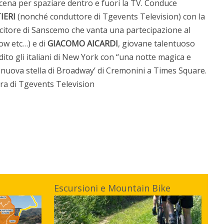
 scena per spaziare dentro e fuori la TV. Conduce
IERI
(nonché conduttore di Tgevents Television) con la
ncitore di Sanscemo che vanta una partecipazione al
ow etc…) e di
GIACOMO AICARDI
, giovane talentuoso
to gli italiani di New York con “una notte magica e
 nuova stella di Broadway’ di Cremonini a Times Square.
cura di Tgevents Television
Escursioni e Mountain Bike