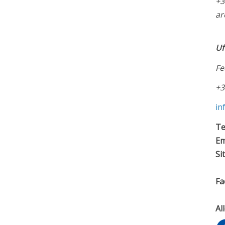
+3
ar
Uf
Fe
+
in
Te
Em
Si
Fa
Al