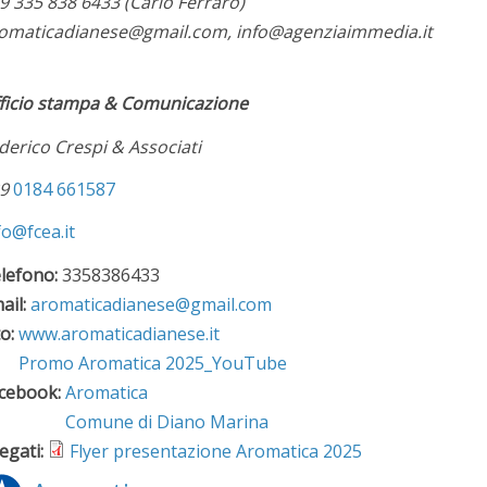
9 335 838 6433 (Carlo Ferraro)
omaticadianese@gmail.com, info@agenziaimmedia.it
ficio stampa & Comunicazione
derico Crespi & Associati
39
0184 661587
fo@fcea.it
lefono:
3358386433
ail:
aromaticadianese@gmail.com
to:
www.aromaticadianese.it
Promo Aromatica 2025_YouTube
cebook:
Aromatica
Comune di Diano Marina
legati:
Flyer presentazione Aromatica 2025