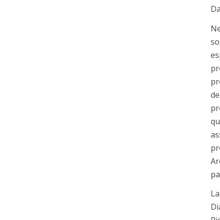
Da
Ne
so
es
pr
pr
de
pr
qu
as
pr
Ar
pa
La
Di