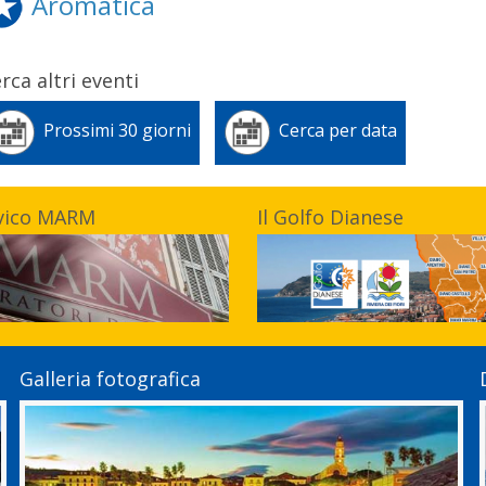
Aromatica
rca altri eventi
Prossimi 30 giorni
Cerca per data
vico MARM
Il Golfo Dianese
Galleria fotografica