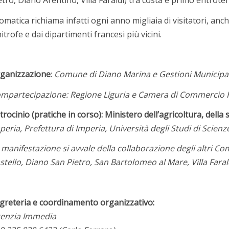
etro, Diano Arentino, Villa Faraldi) tra costa e primo entroter
omatica richiama infatti ogni anno migliaia di visitatori, anch
mitrofe e dai dipartimenti francesi più vicini.
ganizzazione
:
Comune di Diano Marina e Gestioni Municipali
mpartecipazione: Regione Liguria e Camera di Commercio Ri
trocinio (pratiche in corso): Ministero dell’agricoltura, della
peria, Prefettura di Imperia, Università degli Studi di Scie
 manifestazione si avvale della collaborazione degli altri C
stello, Diano San Pietro, San Bartolomeo al Mare, Villa Far
greteria e coordinamento organizzativo:
enzia Immedia