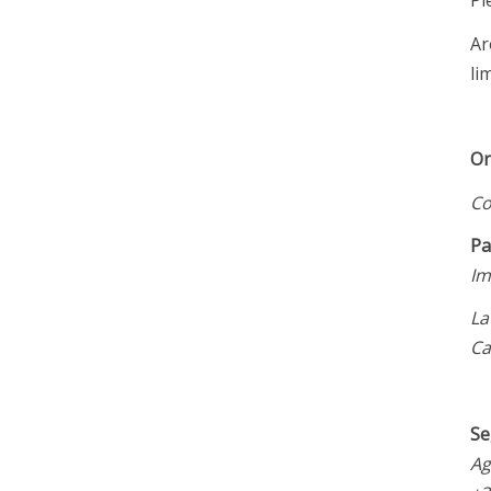
Pi
Ar
li
Or
Co
Pa
Im
La
Ca
Se
Ag