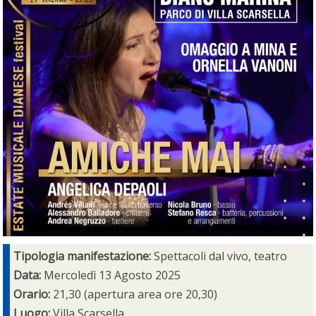
Tipologia manifestazione:
Spettacoli dal vivo, teatro
Data:
Mercoledì 13 Agosto 2025
Orario:
21,30 (apertura area ore 20,30)
Luogo:
Villa Scarsella