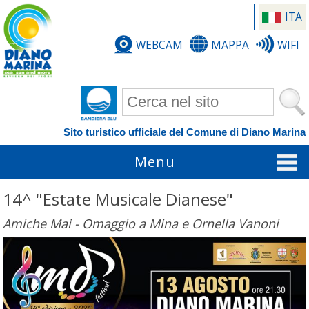
ITA
WEBCAM
MAPPA
WIFI
Form di ricerca
Sito turistico ufficiale del Comune di Diano Marina
Menu
14^ "Estate Musicale Dianese"
Amiche Mai - Omaggio a Mina e Ornella Vanoni