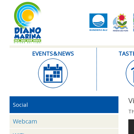
EVENTS & NEWS
TAST
V
Social
Th
Webcam