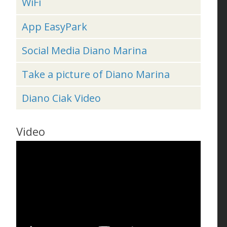
WiFi
App EasyPark
Social Media Diano Marina
Take a picture of Diano Marina
Diano Ciak Video
Video