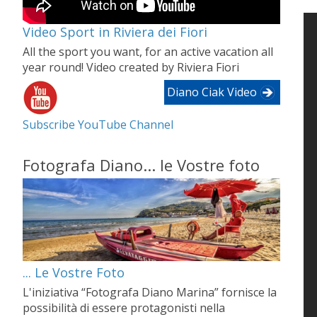
Video Sport in Riviera dei Fiori
All the sport you want, for an active vacation all
year round! Video created by Riviera Fiori
Diano Ciak Video
Subscribe YouTube Channel
Fotografa Diano... le Vostre foto
... Le Vostre Foto
L'iniziativa “Fotografa Diano Marina” fornisce la
possibilità di essere protagonisti nella