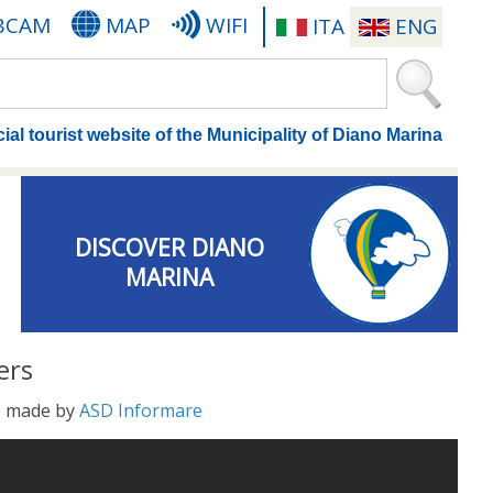
BCAM
MAP
WIFI
ITA
ENG
cial tourist website of the Municipality of Diano Marina
DISCOVER DIANO
MARINA
ers
eo made by
ASD Informare