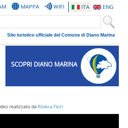
AM
MAPPA
WIFI
ITA
ENG
Sito turistico ufficiale del Comune di Diano Marina
SCOPRI DIANO MARINA
Video realizzato da
Riviera Fiori