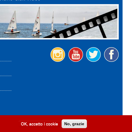
OK, accetto i cookie
No, grazie