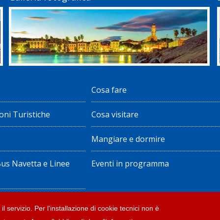
Cosa fare
oni Turistiche
Cosa visitare
Mangiare e dormire
Bus Navetta e Linee
Eventi in programma
ote legali
il servizio. Per l'installazione di cookie tecnici non è