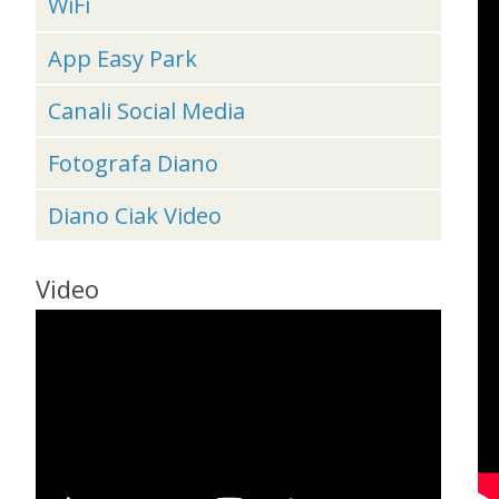
WiFi
App Easy Park
Canali Social Media
Fotografa Diano
Diano Ciak Video
Video