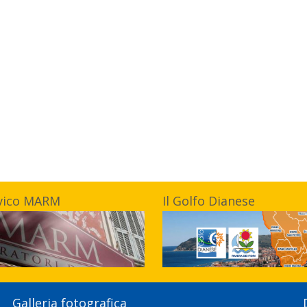
vico MARM
Il Golfo Dianese
Galleria fotografica