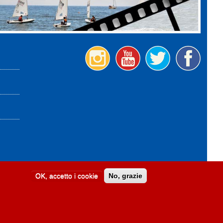
OK, accetto i cookie
No, grazie