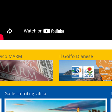
vico MARM
Il Golfo Dianese
Galleria fotografica