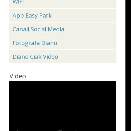
WiFi
App Easy Park
Canali Social Media
Fotografa Diano
Diano Ciak Video
Video