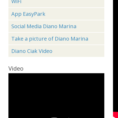
WiFi
App EasyPark
Social Media Diano Marina
Take a picture of Diano Marina
Diano Ciak Video
Video