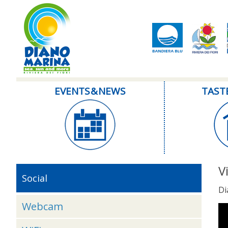
EVENTS & NEWS
TAST
V
Social
Di
Webcam