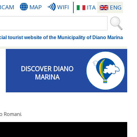
BCAM
MAP
WIFI
ITA
ENG
cial tourist website of the Municipality of Diano Marina
DISCOVER DIANO
MARINA
o Romani.