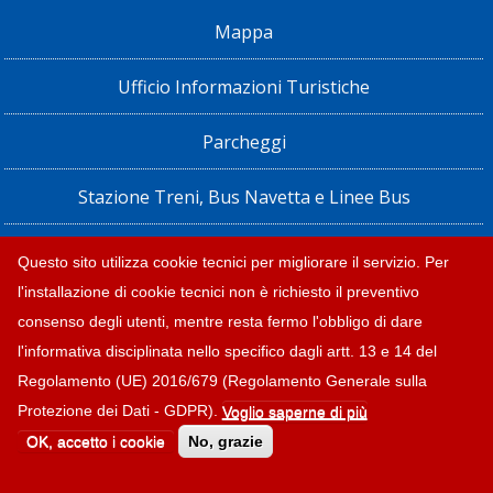
Mappa
Ufficio Informazioni Turistiche
Parcheggi
Stazione Treni, Bus Navetta e Linee Bus
Privacy policy e note legali
Questo sito utilizza cookie tecnici per migliorare il servizio. Per
l'installazione di cookie tecnici non è richiesto il preventivo
Dichiarazione di accessibilità
consenso degli utenti, mentre resta fermo l'obbligo di dare
l'informativa disciplinata nello specifico dagli artt. 13 e 14 del
Regolamento (UE) 2016/679 (Regolamento Generale sulla
Protezione dei Dati - GDPR).
Voglio saperne di più
© 2026 |
Turismo Diano Marina
OK, accetto i cookie
No, grazie
Design:
Provincia di Savona
|
Credits e note legali