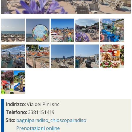
Indirizzo:
Via dei Pini snc
Telefono:
3381151419
Sito:
bagniparadiso_chioscoparadiso
Prenotazioni online