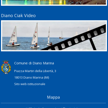
Diano Ciak Video
Comune di Diano Marina
Piazza Martiri della Libertà, 3
18013 Diano Marina (IM)
Sito web istituzionale
Mappa