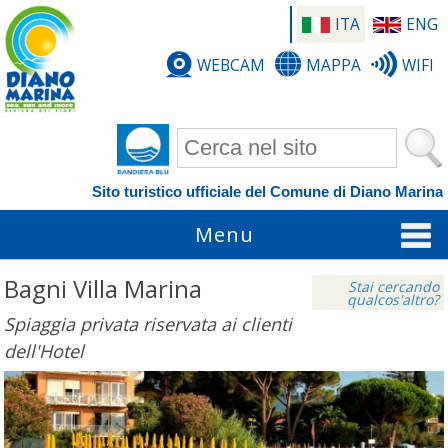
ITA
ENG
WEBCAM
MAPPA
WIFI
Form di ricerca
Sito turistico ufficiale del Comune di Diano Marina
Menu
Bagni Villa Marina
Stai cercando
qualcos'altro?
Spiaggia privata riservata ai clienti
dell'Hotel