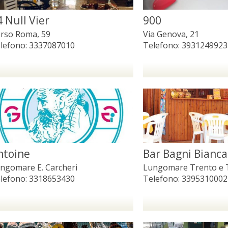
4 Null Vier
900
rso Roma, 59
Via Genova, 21
lefono:
3337087010
Telefono:
3931249923
ntoine
Bar Bagni Bianca
ngomare E. Carcheri
Lungomare Trento e T
lefono:
3318653430
Telefono:
3395310002