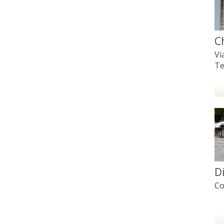
C
Vi
Te
D
Co