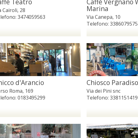
affè Teatro
Caffè Vergnano W
Marina
a Cairoli, 28
lefono:
3474059563
Via Canepa, 10
Telefono:
3386079575
hicco d'Arancio
Chiosco Paradis
rso Roma, 169
Via dei Pini snc
lefono:
0183495299
Telefono:
3381151419