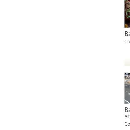
B
Co
B
a
Co