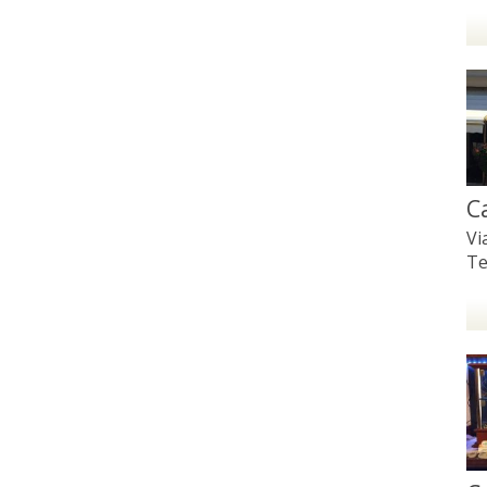
C
Vi
Te