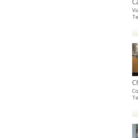
C
Vi
Te
C
Co
Te