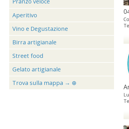
Pranzo veloce
0
Aperitivo
Co
Te
Vino e Degustazione
Birra artigianale
Street food
Gelato artigianale
Trova sulla mappa → ⊕
A
Lu
Te