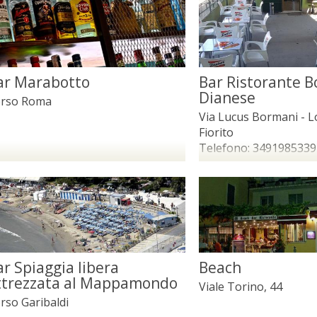
ar Marabotto
Bar Ristorante Bo
Dianese
rso Roma
Via Lucus Bormani - L
Fiorito
Telefono:
3491985339
ar Spiaggia libera
Beach
ttrezzata al Mappamondo
Viale Torino, 44
rso Garibaldi