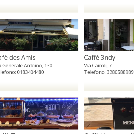
afè des Amis
Caffè 3ndy
a Generale Ardoino, 130
Via Cairoli, 7
lefono:
0183404480
Telefono:
3280588989