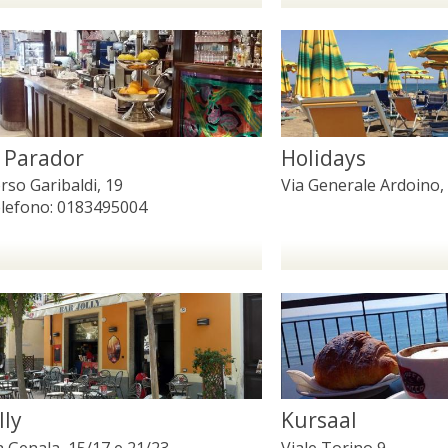
l Parador
Holidays
rso Garibaldi, 19
Via Generale Ardoino,
lefono:
0183495004
lly
Kursaal
a Genala, 15/17 e 21/23
Viale Torino 9