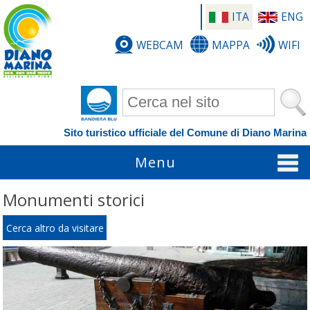
ITA
ENG
WEBCAM
MAPPA
WIFI
Form di ricerca
Sito turistico ufficiale del Comune di Diano Marina
Menu
Monumenti storici
Cerca altro da visitare