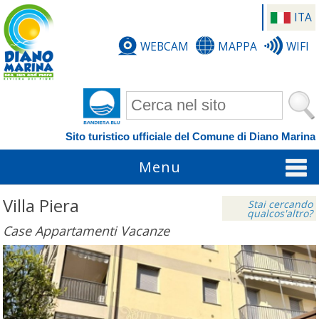
ITA
WEBCAM
MAPPA
WIFI
Form di ricerca
Sito turistico ufficiale del Comune di Diano Marina
Menu
Villa Piera
Stai cercando
qualcos'altro?
Case Appartamenti Vacanze