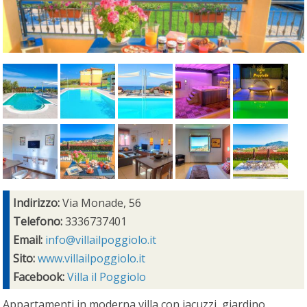
Indirizzo:
Via Monade, 56
Telefono:
3336737401
Email:
info@villailpoggiolo.it
Sito:
www.villailpoggiolo.it
Facebook:
Villa il Poggiolo
Appartamenti in moderna villa con jacuzzi, giardino,