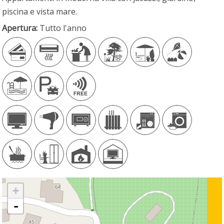
piscina e vista mare.
Apertura:
Tutto l'anno
+
-