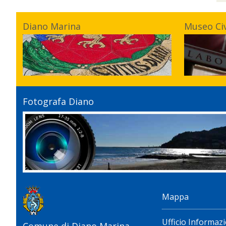
Diano Marina
Museo Ci
Fotografa Diano
Mappa
Ufficio Informazi