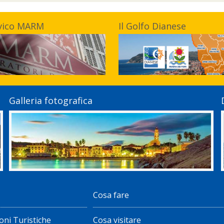
vico MARM
Il Golfo Dianese
Galleria fotografica
Cosa fare
oni Turistiche
Cosa visitare