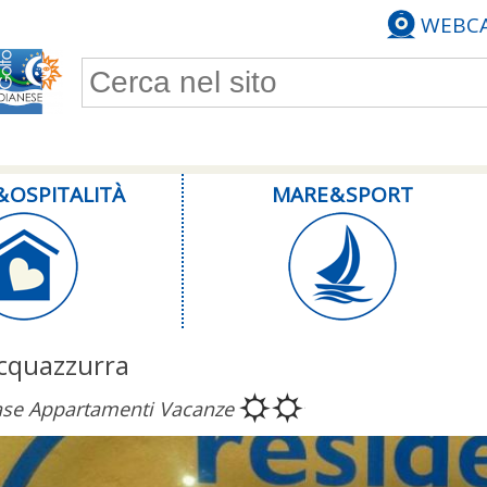
WEBC
Form di ricerca
& OSPITALITÀ
MARE & SPORT
cquazzurra
se Appartamenti Vacanze