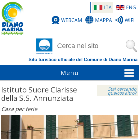
ITA
ENG
WEBCAM
MAPPA
WIFI
Form di ricerca
Sito turistico ufficiale del Comune di Diano Marina
Menu
Istituto Suore Clarisse
Stai cercando
qualcos'altro?
della S.S. Annunziata
Casa per ferie