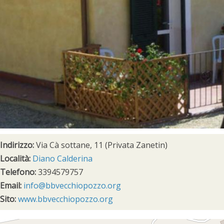
Indirizzo:
Via Cà sottane, 11 (Privata Zanetin)
Località:
Diano Calderina
Telefono:
3394579757
Email:
info@bbvecchiopozzo.org
Sito:
www.bbvecchiopozzo.org