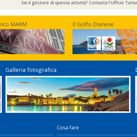
Sei il gestore di questa attività? Contatta l'Ufficio Tur
vico MARM
Il Golfo Dianese
Galleria fotografica
Cosa fare