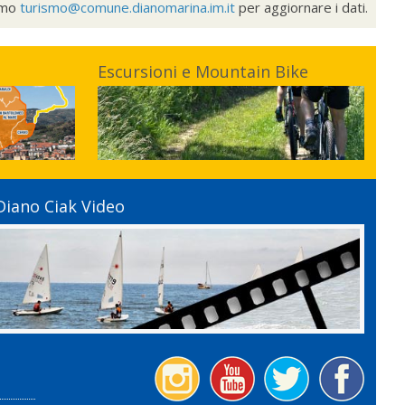
ismo
turismo@comune.dianomarina.im.it
per aggiornare i dati.
Escursioni e Mountain Bike
Diano Ciak Video